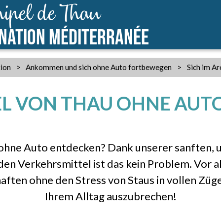
ipel de Thau
INATION MÉDITERRANÉE
tion
>
Ankommen und sich ohne Auto fortbewegen
>
Sich im A
PEL VON THAU OHNE AU
ohne Auto entdecken? Dank unserer sanften,
n Verkehrsmittel ist das kein Problem. Vor al
ften ohne den Stress von Staus in vollen Züge
Ihrem Alltag auszubrechen!