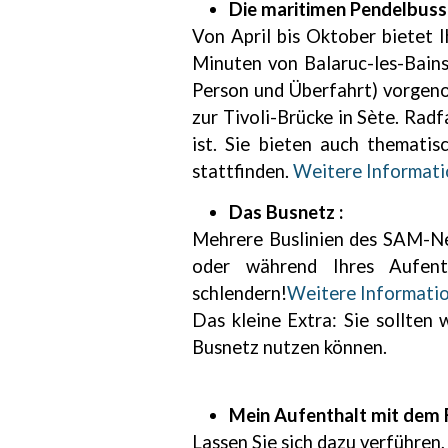
Die maritimen Pendelbusse
Von April bis Oktober bietet I
Minuten von Balaruc-les-Bains
Person und Überfahrt) vorgenom
zur Tivoli-Brücke in Sète. Ra
ist. Sie bieten auch themati
stattfinden.
Weitere Informati
Das Busnetz :
Mehrere Buslinien des SAM-Net
oder während Ihres Aufent
schlendern!
Weitere Information
Das kleine Extra: Sie sollten 
Busnetz nutzen können.
Mein Aufenthalt mit dem F
Lassen Sie sich dazu verführen