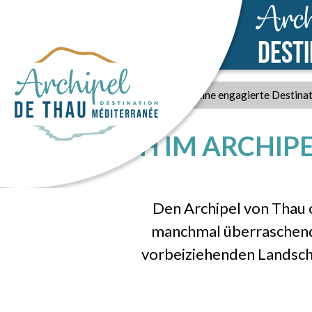
Arch
DEST
Startseite
>
Eine engagierte Destina
SICH IM ARCHI
Den Archipel von Thau 
manchmal überraschende
vorbeiziehenden Landscha