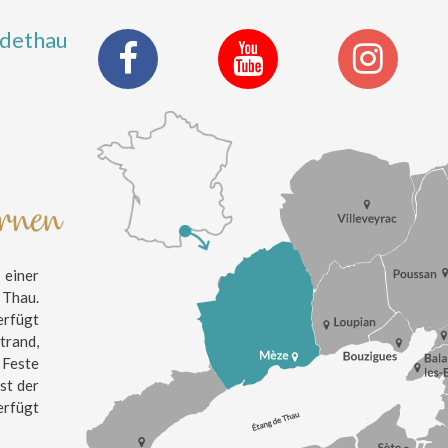
ldethau
ernen
einer
 Thau.
erfügt
trand,
 Feste
st der
erfügt