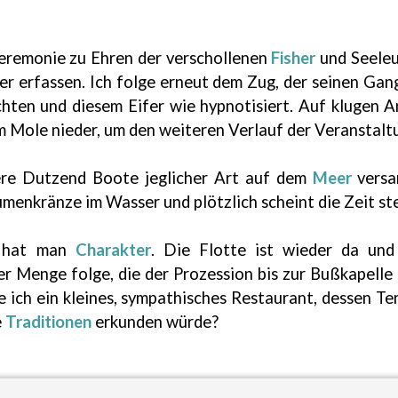
remonie zu Ehren der verschollenen
Fisher
und Seeleut
er erfassen. Ich folge erneut dem Zug, der seinen G
hten und diesem Eifer wie hypnotisiert. Auf klugen A
m Mole nieder, um den weiteren Verlauf der Veranstalt
ere Dutzend Boote jeglicher Art auf dem
Meer
versa
enkränze im Wasser und plötzlich scheint die Zeit steh
r hat man
Charakter
. Die Flotte ist wieder da und 
 Menge folge, die der Prozession bis zur Bußkapelle 
ke ich ein kleines, sympathisches Restaurant, dessen T
e
Traditionen
erkunden würde?