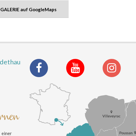
 GALERIE auf GoogleMaps
ldethau
ernen
einer