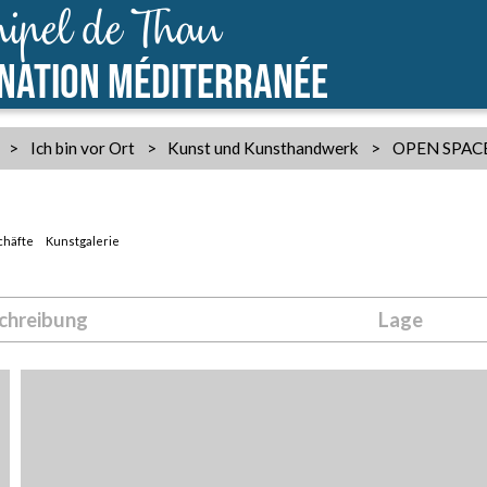
ipel de Thau
INATION MÉDITERRANÉE
>
Ich bin vor Ort
>
Kunst und Kunsthandwerk
>
OPEN SPACE
häfte
Kunstgalerie
chreibung
Lage