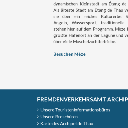
dynamischen Kleinstadt am Étang de
Als älteste Stadt am Étang de Thau v
sie über ein reiches Kulturerbe. S
Angeln, Wassersport, traditionelle
stehen hier auf dem Programm. Mèze i
größte Hafenort an der Lagune und v
über viele Muschelzuchtbetriebe.
Besuchen Mèze
FREMDENVERKEHRSAMT ARCHIPE
Unsere Touristeninformationsbüros
Unsere Broschüren
Karte des Archipel de Thau