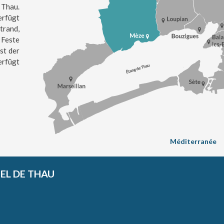
 Thau.
erfügt
trand,
 Feste
st der
erfügt
Méditerranée
L DE THAU