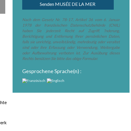
Nach dem Gesetz Nr. 78-17, Artikel 36 vom 6. Januar
1978 der französischen Datenschutzbehörde (CNIL)
haben Sie jederzeit Recht auf Zugriff, ?nderung,
Berichtigung und Entfernung Ihrer persönlichen Daten,
falls sie unrichtig, unvollständig, mehrdeutig oder veraltet
sind oder ihre Erfassung oder Verwendung, Weitergabe
oder Aufbewahrung verboten ist. Zur Ausübung dieses
Rechts benützen Sie bitte das obige Formular.
Gesprochene Sprache(n) :
chte
erk