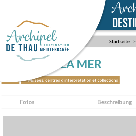
Arch
DEST
Startseite
>
MUSÉE DE LA MER
Sète
Musées, centres d'interprétation et collections
Fotos
Beschreibung