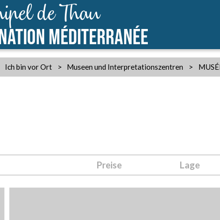
ipel de Thau
INATION MÉDITERRANÉE
Ich bin vor Ort
>
Museen und Interpretationszentren
>
MUSÉE
Preise
Lage