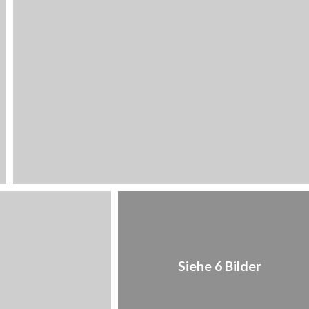
1
/
6
Siehe 6 Bilder