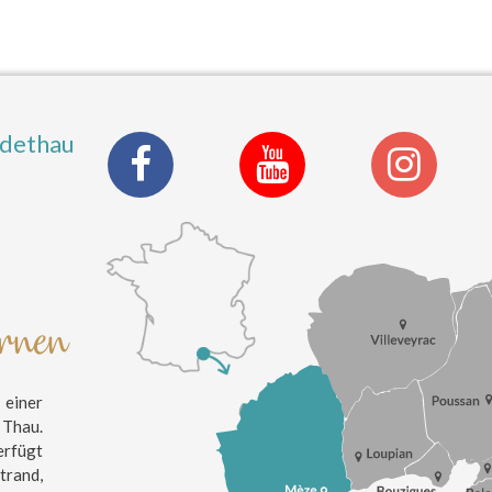
ldethau
ernen
einer
 Thau.
erfügt
trand,