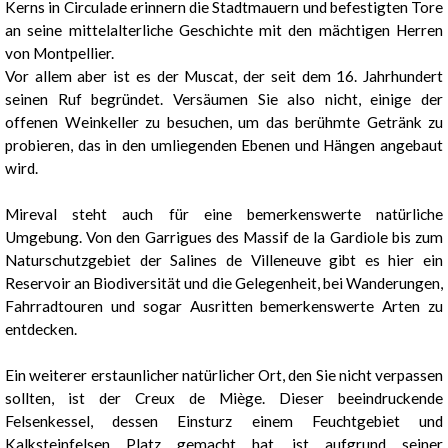
Kerns in Circulade erinnern die Stadtmauern und befestigten Tore
an seine mittelalterliche Geschichte mit den mächtigen Herren
von Montpellier.
Vor allem aber ist es der Muscat, der seit dem 16. Jahrhundert
seinen Ruf begründet. Versäumen Sie also nicht, einige der
offenen Weinkeller zu besuchen, um das berühmte Getränk zu
probieren, das in den umliegenden Ebenen und Hängen angebaut
wird.
Mireval steht auch für eine bemerkenswerte natürliche
1
/
4
Umgebung. Von den Garrigues des Massif de la Gardiole bis zum
Naturschutzgebiet der Salines de Villeneuve gibt es hier ein
Reservoir an Biodiversität und die Gelegenheit, bei Wanderungen,
Fahrradtouren und sogar Ausritten bemerkenswerte Arten zu
entdecken.
Ein weiterer erstaunlicher natürlicher Ort, den Sie nicht verpassen
sollten, ist der Creux de Miège. Dieser beeindruckende
Felsenkessel, dessen Einsturz einem Feuchtgebiet und
Kalksteinfelsen Platz gemacht hat, ist aufgrund seiner