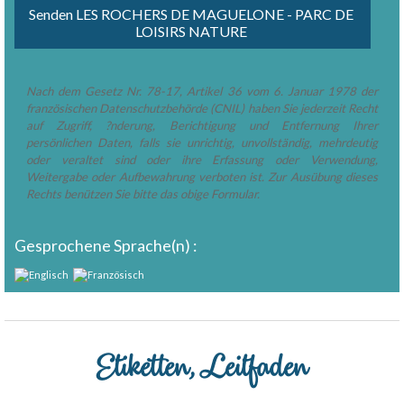
Nach dem Gesetz Nr. 78-17, Artikel 36 vom 6. Januar 1978 der
französischen Datenschutzbehörde (CNIL) haben Sie jederzeit Recht
auf Zugriff, ?nderung, Berichtigung und Entfernung Ihrer
persönlichen Daten, falls sie unrichtig, unvollständig, mehrdeutig
oder veraltet sind oder ihre Erfassung oder Verwendung,
Weitergabe oder Aufbewahrung verboten ist. Zur Ausübung dieses
Rechts benützen Sie bitte das obige Formular.
Gesprochene Sprache(n) :
Etiketten, Leitfaden