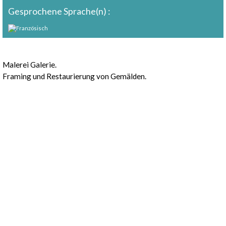
Gesprochene Sprache(n) :
Präsentation
Malerei Galerie.
Framing und Restaurierung von Gemälden.