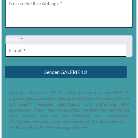
E-mail
*
1
/
2
Nach dem Gesetz Nr. 78-17, Artikel 36 vom 6. Januar 1978 der
französischen Datenschutzbehörde (CNIL) haben Sie jederzeit Recht
auf Zugriff, ?nderung, Berichtigung und Entfernung Ihrer
persönlichen Daten, falls sie unrichtig, unvollständig, mehrdeutig
oder veraltet sind oder ihre Erfassung oder Verwendung,
Weitergabe oder Aufbewahrung verboten ist. Zur Ausübung dieses
Rechts benützen Sie bitte das obige Formular.