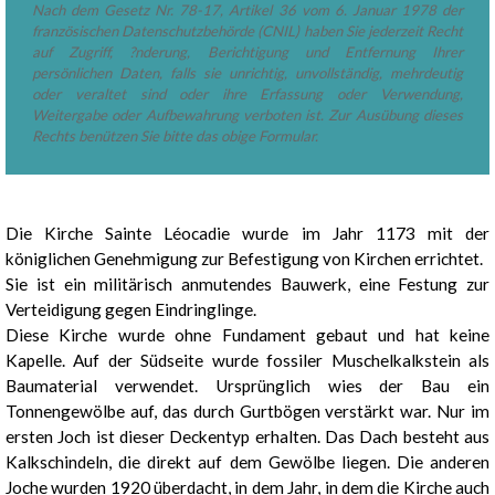
Nach dem Gesetz Nr. 78-17, Artikel 36 vom 6. Januar 1978 der
französischen Datenschutzbehörde (CNIL) haben Sie jederzeit Recht
auf Zugriff, ?nderung, Berichtigung und Entfernung Ihrer
persönlichen Daten, falls sie unrichtig, unvollständig, mehrdeutig
oder veraltet sind oder ihre Erfassung oder Verwendung,
Weitergabe oder Aufbewahrung verboten ist. Zur Ausübung dieses
Rechts benützen Sie bitte das obige Formular.
Präsentation
Die Kirche Sainte Léocadie wurde im Jahr 1173 mit der
königlichen Genehmigung zur Befestigung von Kirchen errichtet.
Sie ist ein militärisch anmutendes Bauwerk, eine Festung zur
Verteidigung gegen Eindringlinge.
Diese Kirche wurde ohne Fundament gebaut und hat keine
Kapelle. Auf der Südseite wurde fossiler Muschelkalkstein als
Baumaterial verwendet. Ursprünglich wies der Bau ein
Tonnengewölbe auf, das durch Gurtbögen verstärkt war. Nur im
ersten Joch ist dieser Deckentyp erhalten. Das Dach besteht aus
Kalkschindeln, die direkt auf dem Gewölbe liegen. Die anderen
Joche wurden 1920 überdacht, in dem Jahr, in dem die Kirche auch