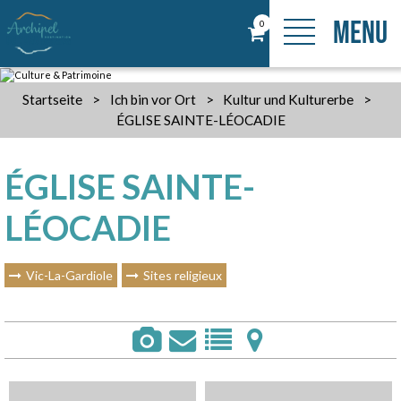
MENU
0
Startseite
>
Ich bin vor Ort
>
Kultur und Kulturerbe
>
ÉGLISE SAINTE-LÉOCADIE
ÉGLISE SAINTE-
LÉOCADIE
Vic-La-Gardiole
Sites religieux