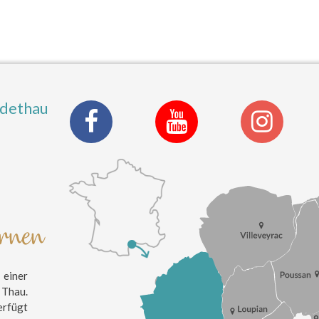
ldethau
ernen
einer
 Thau.
erfügt