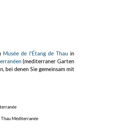
um
Musée de l'Étang de Thau
in
terranéen
(mediterraner Garten
an, bei denen Sie gemeinsam mit