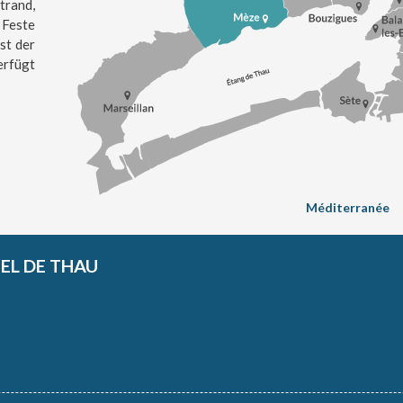
trand,
 Feste
st der
erfügt
Méditerranée
L DE THAU