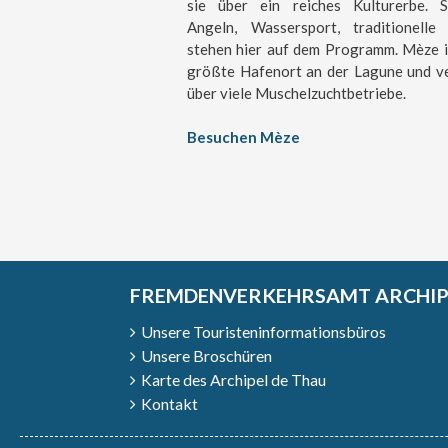
sie über ein reiches Kulturerbe. S
Angeln, Wassersport, traditionelle
stehen hier auf dem Programm. Mèze i
größte Hafenort an der Lagune und v
über viele Muschelzuchtbetriebe.
Besuchen Mèze
FREMDENVERKEHRSAMT ARCHIPE
Unsere Touristeninformationsbüros
Unsere Broschüren
Karte des Archipel de Thau
Kontakt