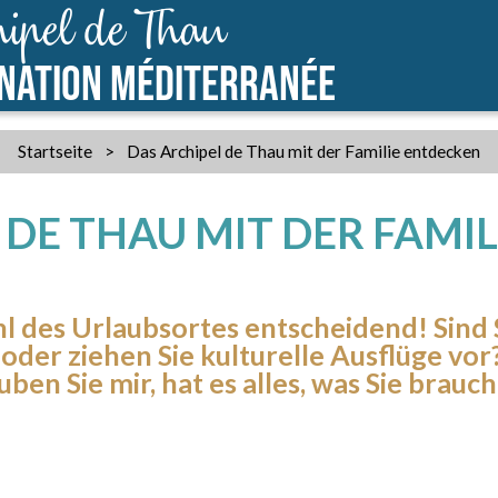
ipel de Thau
INATION MÉDITERRANÉE
Startseite
>
Das Archipel de Thau mit der Familie entdecken
 DE THAU MIT DER FAMI
ahl des Urlaubsortes entscheidend! Sind 
 oder ziehen Sie kulturelle Ausflüge vor
uben Sie mir, hat es alles, was Sie brauc