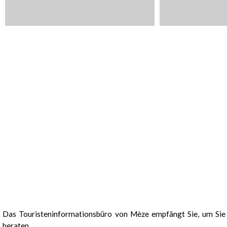
Präsentation
Das Touristeninformationsbüro von Mèze empfängt Sie, um Sie v
beraten.