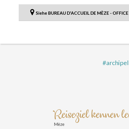
Siehe BUREAU D'ACCUEIL DE MÈZE - OFFIC
#archipe
Reiseziel kennen l
Mèze