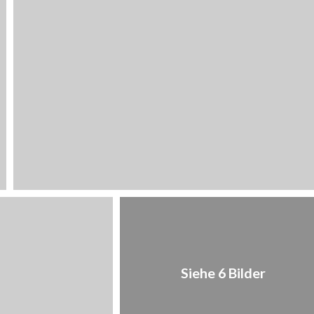
1
/
6
Siehe 6 Bilder