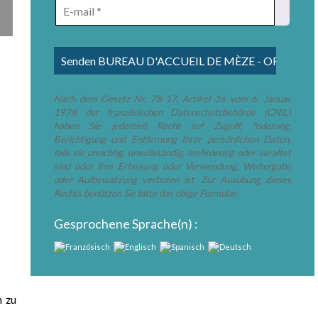
Nach dem Gesetz Nr. 78-17, Artikel 36 vom 6. Januar
1978 der französischen Datenschutzbehörde (CNIL)
haben Sie jederzeit Recht auf Zugriff, ?nderung,
Berichtigung und Entfernung Ihrer persönlichen Daten,
falls sie unrichtig, unvollständig, mehrdeutig oder veraltet
sind oder ihre Erfassung oder Verwendung, Weitergabe
oder Aufbewahrung verboten ist. Zur Ausübung dieses
Rechts benützen Sie bitte das obige Formular.
Gesprochene Sprache(n) :
h zu