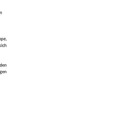
en
mpe,
sich
 den
agen