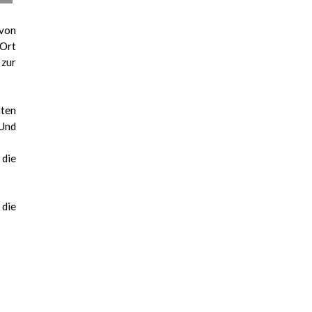
 von
 Ort
 zur
nten
 Und
 die
 die