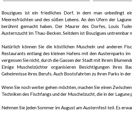
Präsentation
Bouzigues ist ein friedliches Dorf, in dem man unbedingt ein
Meeresfrüchten und des süßen Lebens. An den Ufern der Lagune v
berühmt gemacht haben. Der Maurer des Dorfes, Louis Tudesq
Austernzucht im Thau-Becken. Seitdem ist Bouzigues untrennbar 
Natürlich können Sie die köstlichen Muscheln und anderen Fi
Restaurants entlang des kleinen Hafens mit den Austernparks im 
vergessen Sie nicht, durch die Gassen der Stadt mit ihrem Blumen
Einige Muschelzüchter organisieren Besichtigungen ihres Bau
Geheimnisse ihres Berufs. Auch Bootsfahrten zu ihren Parks in de
Wenn Sie noch weiter gehen möchten, machen Sie einen Zwischenst
Techniken des Fischfangs und der Muschelzucht, die in der Lagune 
Nehmen Sie jeden Sommer im August am Austernfest teil. Es erwa