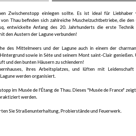
en Zwischenstopp einlegen sollte. Es ist ideal für Liebhaber
on Thau befinden sich zahlreiche Muschelzuchtbetriebe, die den
, entwickelte Anfang des 20. Jahrhunderts die erste Technik
mit den Austern der Lagune verbunden!
sche des Mittelmeers und der Lagune auch in einem der charma
Hintergrund sowie in Sète und seinem Mont saint-Clair genießen.
duft und den bunten Häusern zu schlendern!
ernhauses, ihres Arbeitsplatzes, und lüften mit Leidenschaft
r Lagune werden organisiert.
opp im Musée de l'Étang de Thau. Dieses "Musée de France" zeigt
praktiziert werden.
rten Sie Straßenunterhaltung, Probierstände und Feuerwerk.