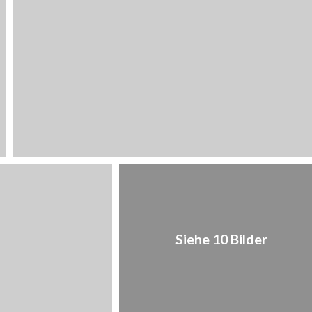
1
/
10
Siehe 10 Bilder