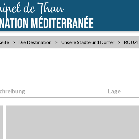
ipel de Thau
INATION MÉDITERRANÉE
seite
>
Die Destination
>
Unsere Städte und Dörfer
>
BOUZI
chreibung
Lage