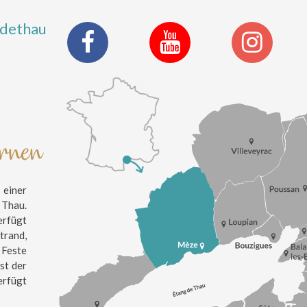
ldethau
ernen
einer
 Thau.
erfügt
trand,
 Feste
st der
erfügt