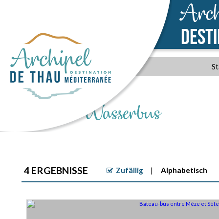
Arch
DEST
St
Mit dem Wasserbus
4
ERGEBNISSE
Zufällig
Alphabetisch