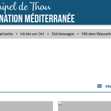
ipel de Thau
INATION MÉDITERRANÉE
artseite
>
Ich bin vor Ort
>
Sich bewegen
>
Mit dem Wasserb
Mi