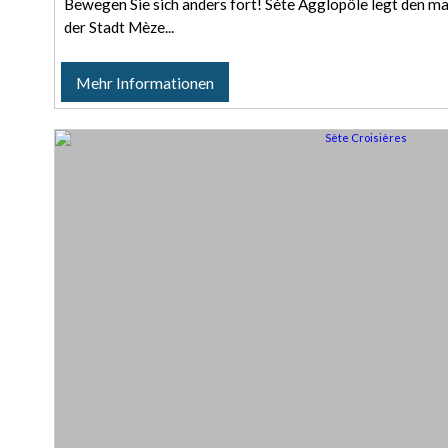
Bewegen Sie sich anders fort! Sète Agglopôle legt den m
der Stadt Mèze...
Mehr Informationen